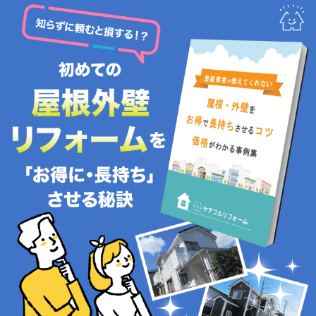
コ
ナ
ン
ビ
テ
ゲ
ン
ー
ツ
シ
へ
ョ
ス
ン
キ
に
ッ
移
プ
動