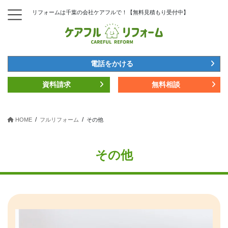
コ
ナ
リフォームは千葉の会社ケアフルで！【無料見積もり受付中】
ン
ビ
テ
ゲ
ン
ー
ツ
シ
へ
ョ
電話をかける
ス
ン
キ
に
資料請求
無料相談
ッ
移
プ
動
HOME
フルリフォーム
その他
その他