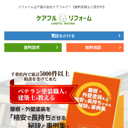
コ
ナ
リフォームは千葉の会社ケアフルで！【無料見積もり受付中】
ン
ビ
テ
ゲ
ン
ー
ツ
シ
へ
ョ
電話をかける
ス
ン
キ
に
資料請求
無料相談
ッ
移
プ
動