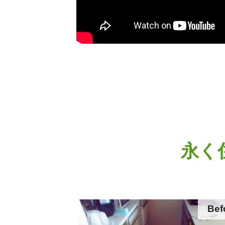
永く
Bef