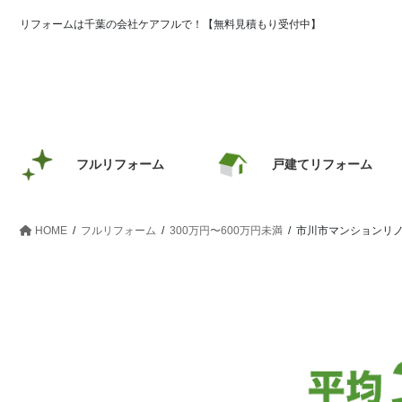
コ
ナ
リフォームは千葉の会社ケアフルで！【無料見積もり受付中】
ン
ビ
テ
ゲ
ン
ー
ツ
シ
へ
ョ
ス
ン
キ
に
フルリフォーム
戸建てリフォーム
ッ
移
プ
動
HOME
フルリフォーム
300万円〜600万円未満
市川市マンションリ