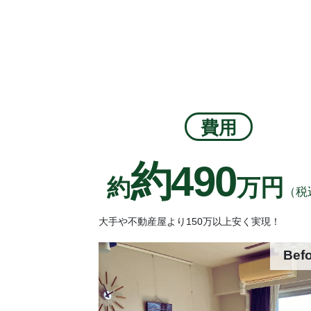
費用
約490
約
万円
（税
大手や不動産屋より150万以上安く実現！
Bef