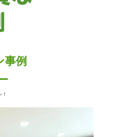
ン事例
ン！