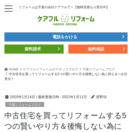
コ
ナ
リフォームは千葉の会社ケアフルで！【無料見積もり受付中】
ン
ビ
テ
ゲ
ン
ー
ツ
シ
へ
ョ
電話をかける
ス
ン
キ
に
資料請求
無料相談
ッ
移
プ
動
HOME
ケアフルリフォームのスタッフブログ
千葉リフォームブログ
中古住宅を買ってリフォームする5つの賢いやり方＆後悔しない為に抑えるべき注
意点！
2020年1月14日
/ 最終更新日時 :
2021年1月11日
府野功
千葉リフォームブログ
中古住宅を買ってリフォームする5
つの賢いやり方＆後悔しない為に