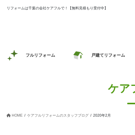
コ
ナ
リフォームは千葉の会社ケアフルで！【無料見積もり受付中】
ン
ビ
テ
ゲ
ン
ー
ツ
シ
へ
ョ
ス
ン
キ
に
フルリフォーム
戸建てリフォーム
ッ
移
プ
動
ケア
HOME
ケアフルリフォームのスタッフブログ
2020年2月